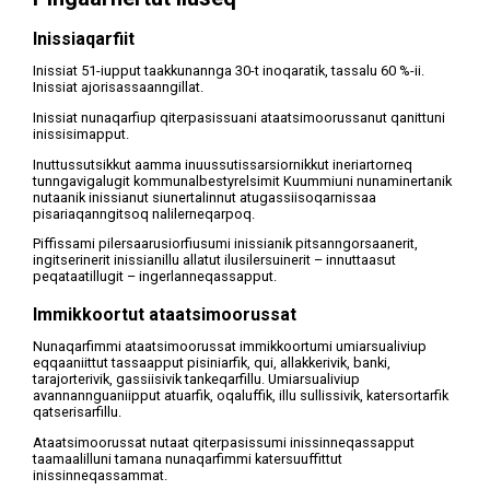
Inissiaqarfiit
Inissiat 51-iupput taakkunannga 30-t inoqaratik, tassalu 60 %-ii.
Inissiat ajorisassaanngillat.
Inissiat nunaqarfiup qiterpasissuani ataatsimoorussanut qanittuni
inissisimapput.
Inuttussutsikkut aamma inuussutissarsiornikkut ineriartorneq
tunngavigalugit kommunalbestyrelsimit Kuummiuni nunaminertanik
nutaanik inissianut siunertalinnut atugassiisoqarnissaa
pisariaqanngitsoq nalilerneqarpoq.
Piffissami pilersaarusiorfiusumi inissianik pitsanngorsaanerit,
ingitserinerit inissianillu allatut ilusilersuinerit – innuttaasut
peqataatillugit – ingerlanneqassapput.
Immikkoortut ataatsimoorussat
Nunaqarfimmi ataatsimoorussat immikkoortumi umiarsualiviup
eqqaaniittut tassaapput pisiniarfik, qui, allakkerivik, banki,
tarajorterivik, gassiisivik tankeqarfillu. Umiarsualiviup
avannannguaniipput atuarfik, oqaluffik, illu sullissivik, katersortarfik
qatserisarfillu.
Ataatsimoorussat nutaat qiterpasissumi inissinneqassapput
taamaalilluni tamana nunaqarfimmi katersuuffittut
inissinneqassammat.