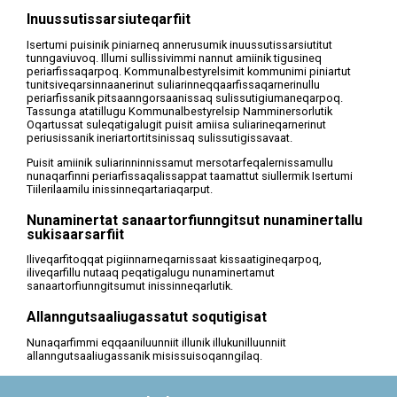
Inuussutissarsiuteqarfiit
Isertumi puisinik piniarneq annerusumik inuussutissarsiutitut
tunngaviuvoq. Illumi sullissivimmi nannut amiinik tigusineq
periarfissaqarpoq. Kommunalbestyrelsimit kommunimi piniartut
tunitsiveqarsinnaanerinut suliarinneqqaarfissaqarnerinullu
periarfissanik pitsaanngorsaanissaq sulissutigiumaneqarpoq.
Tassunga atatillugu Kommunalbestyrelsip Namminersorlutik
Oqartussat suleqatigalugit puisit amiisa suliarineqarnerinut
periusissanik ineriartortitsinissaq sulissutigissavaat.
Puisit amiinik suliarinninnissamut mersotarfeqalernissamullu
nunaqarfinni periarfissaqalissappat taamattut siullermik Isertumi
Tiilerilaamilu inissinneqartariaqarput.
Nunaminertat sanaartorfiunngitsut nunaminertallu
sukisaarsarfiit
Iliveqarfitoqqat pigiinnarneqarnissaat kissaatigineqarpoq,
iliveqarfillu nutaaq peqatigalugu nunaminertamut
sanaartorfiunngitsumut inissinneqarlutik.
Allanngutsaaliugassatut soqutigisat
Nunaqarfimmi eqqaaniluunniit illunik illukunilluunniit
allanngutsaaliugassanik misissuisoqanngilaq.
Angallannermut, teknikkimut avatangiisimullu