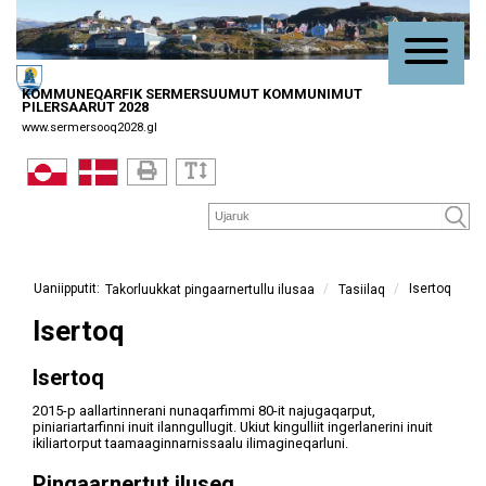
KOMMUNEQARFIK SERMERSUUMUT KOMMUNIMUT
PILERSAARUT 2028
www.sermersooq2028.gl
/
Isertoq
/
Tasiilaq
Takorluukkat pingaarnertullu ilusaa
Isertoq
Isertoq
2015-p aallartinnerani nunaqarfimmi 80-it najugaqarput,
piniariartarfinni inuit ilanngullugit. Ukiut kingulliit ingerlanerini inuit
ikiliartorput taamaaginnarnissaalu ilimagineqarluni.
Pingaarnertut iluseq