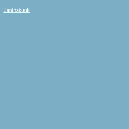
Uani takuuk
Isertoq pingaarnertut iluseq
Kingullermik iluarsineqarpoq
16-03-2021
©
2026
KOMMUNEQARFIK SERMERSOOQ
COWI PLAN