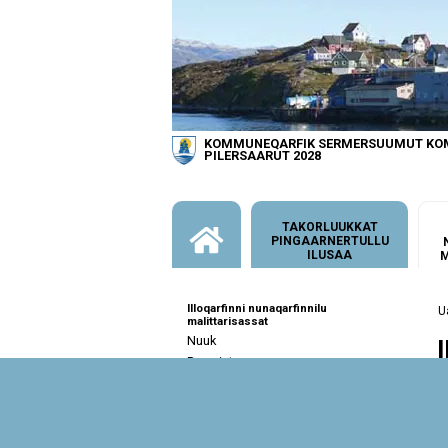
KOMMUNEQARFIK SERMERSUUMUT K
PILERSAARUT 2028
TAKORLUUKKAT
PINGAARNERTULLU
ILUSAA
M
Illoqarfinni nunaqarfinnilu
malittarisassat
Nuuk
Paamiut
Ittoqqortoormiit
K
i
Tasiilaq
a
Aalajangersakkat nalinginnaasut
a
A-miit E-mut aalajangersakkat