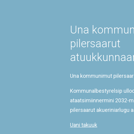
K
nalinginnaasut
i
Nunap assinganik ujarlerfik
P
il
k
(
Una kommun
I
at
pilersaarut
i
p
i
atuukkunnaa
a
a
i
i
Una kommunimut pilersaar
Kommunalbestyrelsip ulloq
ataatsimiinnermini 2032
Kingullermik iluarsineqarpoq
08-06-2021
pilersaarut akueriniarlugu 
©
2026
KOMMUNEQARFIK SERMERSOOQ
Uani takuuk