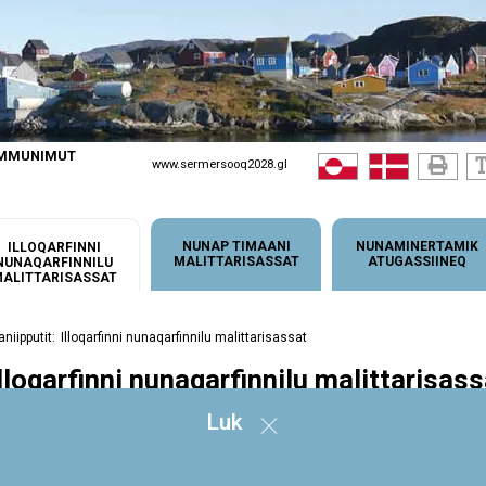
OMMUNIMUT
www.sermersooq2028.gl
NUNAP TIMAANI
NUNAMINERTAMIK
ILLOQARFINNI
MALITTARISASSAT
ATUGASSIINEQ
NUNAQARFINNILU
ALITTARISASSAT
Illoqarfinni nunaqarfinnilu malittarisassat
Illoqarfinni nunaqarfinnilu malittarisass
ommunip pingaarnertut ilusaani nunap immikkoortui qanoq inissisimaneri
Luk
lanngullugit ataatsimut allaaserineqarput. Kommunimut pingaarnertut iluseq
taatsimut kommunimi nunassittariaatsip ineriartornera tunngavigalugu
alajangersaavigineqarpoq.