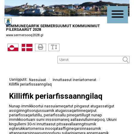
KOMMUNEQARFIK SERMERSUUMUT KOMMUNIMUT
PILERSAARUT 2028
www.sermersooq2028.gl
/
/
Innuttaasut ineriartornerat
Nassuiaat
Killiffik periarfissaanngilaq
Killiffik periarfissaanngilaq
Nunap immikkoortui nassuiarneqartut pingasut atugassatigut
assigiinngitsorujussuarnik atugassaqartinneqarput
periarfissaqarlutillu, periarfissallu pineqartillugit nunap
immikkoortuani sumi inissisimaneq aallaaviulluinnarpoq. Ukiuni
kingullerni 30-ni innuttaasut pitsaavallaanngitsumik
eqiterukkiartornerisa inooqataaffigineqarsinnaasumik
attanneqarsinnaasunngorlugu suliariniarnera annerpaamik