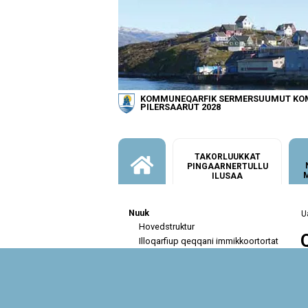
KOMMUNEQARFIK SERMERSUUMUT K
PILERSAARUT 2028
TAKORLUUKKAT
PINGAARNERTULLU
ILUSAA
Nuuk
Hovedstruktur
Illoqarfiup qeqqani immikkoortortat
qitiutinneqartut
Q
Immikkoortortat allat
N
qitiunneqartut
i
Imeqarfiup eqqaa
uk
Nuussuup
i