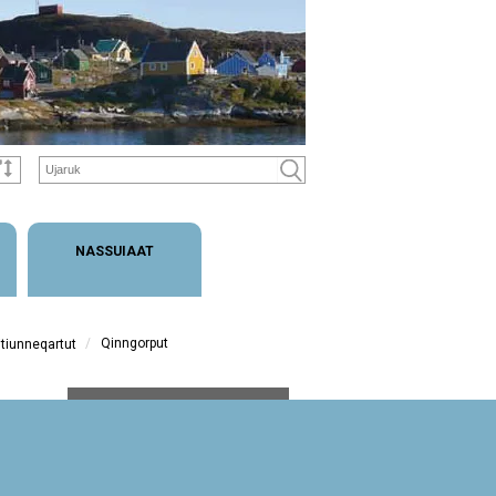
NASSUIAAT
/
Qinngorput
itiunneqartut
Qinngorput:
Aappalaartumik sinilik:
qiterisaqarfik, qasertoq
taartoq: sanaartukkat,
qernertumik sinilik: