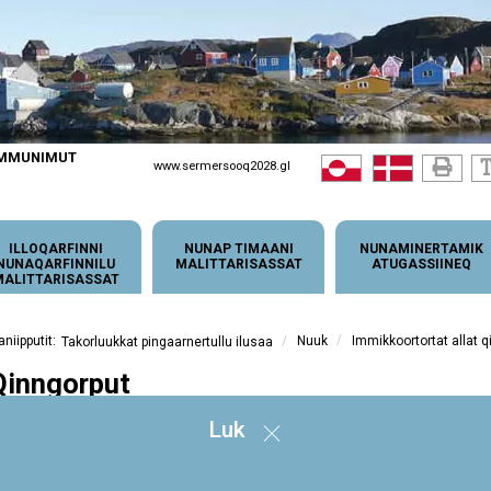
OMMUNIMUT
www.sermersooq2028.gl
ILLOQARFINNI
NUNAP TIMAANI
NUNAMINERTAMIK
NUNAQARFINNILU
MALITTARISASSAT
ATUGASSIINEQ
MALITTARISASSAT
/
/
Nuuk
Immikkoortortat allat q
Takorluukkat pingaarnertullu ilusaa
Qinngorput
inngutta alliartortinneqarnera ukiuni arlaqalereersuni ingerlanneqarpoq -
Luk
uummi illoqarfiup immikkoortua nutaanerpaaq. Sanaartukkat siulliit 2000-mi
llussanik titartaasartut unammitinneqarnerat tunngavigalugu aallartinneqarput,
iullu marluk kingulliit ingerlanerini umiatsialiviup kujataata tungaaniittut
mmikkoortut siulliit piviusunngortinneqarput. Maannakkut illoqarfiup