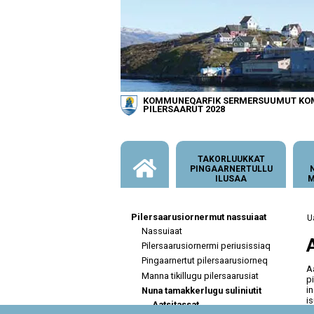
KOMMUNEQARFIK SERMERSUUMUT K
PILERSAARUT 2028
TAKORLUUKKAT
PINGAARNERTULLU
ILUSAA
M
Pilersaarusiornermut nassuiaat
Nassuiaat
Pilersaarusiornermi periusissiaq
Pingaarnertut pilersaarusiorneq
A
Manna tikillugu pilersaarusiat
p
i
Nuna tamakkerlugu suliniutit
i
Aatsitassat
i