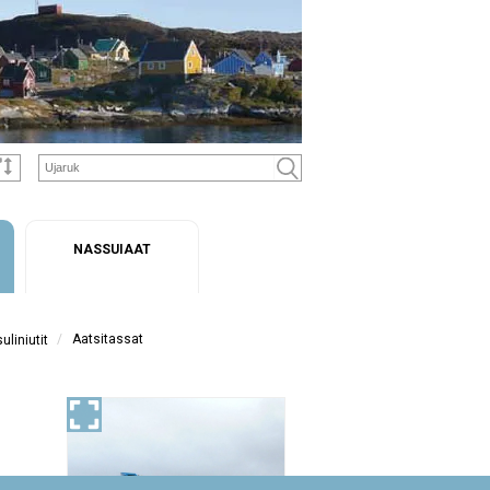
NASSUIAAT
/
Aatsitassat
liniutit