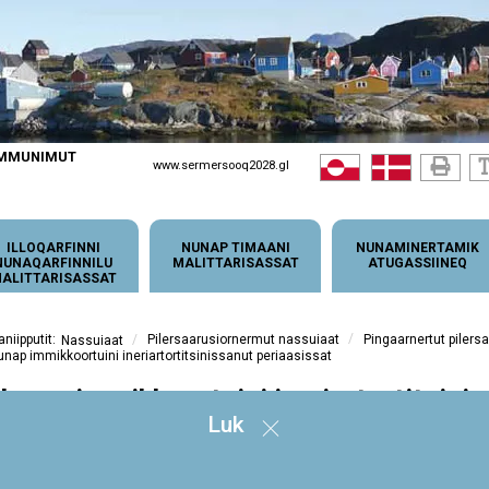
OMMUNIMUT
www.sermersooq2028.gl
ILLOQARFINNI
NUNAP TIMAANI
NUNAMINERTAMIK
NUNAQARFINNILU
MALITTARISASSAT
ATUGASSIINEQ
ALITTARISASSAT
/
/
Pilersaarusiornermut nassuiaat
Pingaarnertut pilers
Nassuiaat
unap immikkoortuini ineriartortitsinissanut periaasissat
Nunap immikkoortuini ineriartortitsini
Luk
unap immikkoortuini ineriartortitsinissanut periaasissani anguniakkat, suliniutit
amma kommunimut pilersaarummut sammisat attuumassuteqartut
qaluuserineqartussat soorlu inuussutissarsiutit, tassunga ilanngullugit
kornariaqarneq, aalisarneq, aatsitassanik piaanerit, ilinniartitaaneq