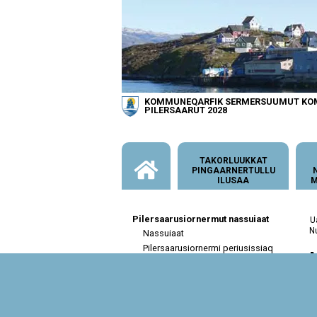
KOMMUNEQARFIK SERMERSUUMUT K
PILERSAARUT 2028
TAKORLUUKKAT
PINGAARNERTULLU
ILUSAA
M
Pilersaarusiornermut nassuiaat
N
Nassuiaat
Pilersaarusiornermi periusissiaq
Pingaarnertut pilersaarusiorneq
Nuna tamakkerlugu
N
pilersaarusiamut nassuiaat 2015
a
Namminersorlutik Oqartussat
o
soqutigisaat
ta