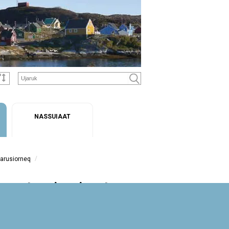
NASSUIAAT
/
aarusiorneq
ssanut periaasissat
Læs redegørelsen her:
Redegorelse om Regional
Udviklingsstrategi