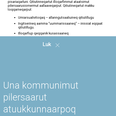
pisariaqarluni. Qitiutinneqartut illoqarfimmut ataatsimut
pilersaarusiornermut aallaaveqarput. Qitiutineqartut makku
toqqarneqarput:
Umiarsualivitoqaq – allanngutsaaliuineq qitiutillugu
Ingitserineq aamma “uummarissaaneq” – inissiat eqqaat
qitiutillugu.
Illoqarfiup qeqqanik kusassaaneq
Paamiut pillugu tamakkiisumik pilersaarut
Luk
Qitiutitsiviit pingasut (Umiarsualivitoqaq – allanngutsaaliuinertut,
ingitserinertut ”uummarissaanertullu – blokkersuit eqqaanni piffi
mmik kiisalu illoqarfi up qeqqanik kusassaanermik qitiutitsisoq)
ataatsimoortillugit ataatsimut pilersaarutinngortinneqassapput.
Pilersaarusiornermut siunnersuut suliarineqaleruttorpoq,
Paamiunullu tamakkiisumik pilersaarummut siunnersuut politikkikkut
2014imi saqqummiunneqarluni.
Una kommunimut
pilersaarut
atuukkunnaarpoq