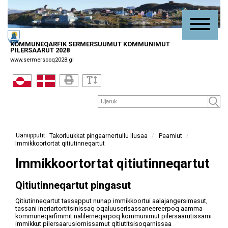
KOMMUNEQARFIK SERMERSUUMUT KOMMUNIMUT
PILERSAARUT 2028
www.sermersooq2028.gl
/
/
Paamiut
Takorluukkat pingaarnertullu ilusaa
Immikkoortortat qitiutinneqartut
Immikkoortortat qitiutinneqartut
Qitiutinneqartut pingasut
Qitiutinneqartut tassapput nunap immikkoortui aalajangersimasut,
tassani ineriartortitsinissaq oqaluuserisassaneereerpoq aamma
kommuneqarfimmit nalilerneqarpoq kommunimut pilersaarutissami
immikkut pilersaarusiornissamut qitiutitsisoqarnissaa