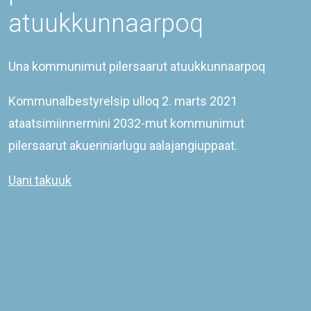
©
2026
KOMMUNEQARFIK SERMERSOOQ
atuukkunnaarpoq
COWI PLAN
Una kommunimut pilersaarut atuukkunnaarpoq
Kommunalbestyrelsip ulloq 2. marts 2021
ataatsimiinnermini 2032-mut kommunimut
pilersaarut akueriniarlugu aalajangiuppaat.
Uani takuuk