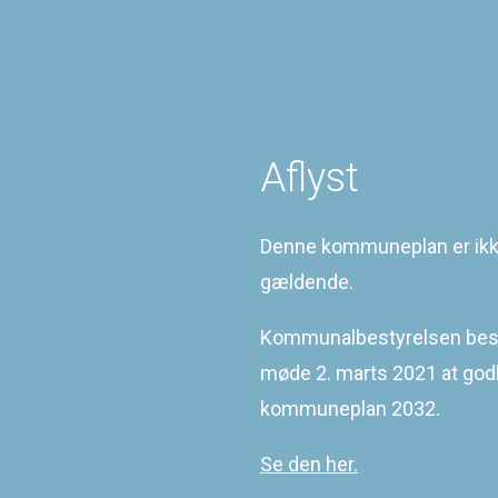
Temaplaner
Gældende planer
Ophævede / bortfaldet planer
Sidst redigeret
16-03-2021
Aflyst
©
2026
KOMMUNEQARFIK SERMERSOOQ
Denne kommuneplan er ik
gældende.
Kommunalbestyrelsen besl
møde 2. marts 2021 at go
kommuneplan 2032.
Se den her.