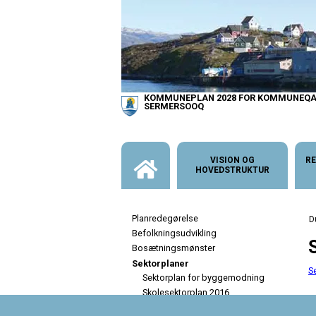
KOMMUNEPLAN 2028 FOR KOMMUNEQA
SERMERSOOQ
VISION OG
RE
HOVEDSTRUKTUR
Planredegørelse
Befolkningsudvikling
Bosætningsmønster
Sektorplaner
S
Sektorplan for byggemodning
Skolesektorplan 2016
Sektorplan for ældreområdet