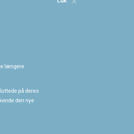
Luk
ke længere
uttede på deres
dkende den nye