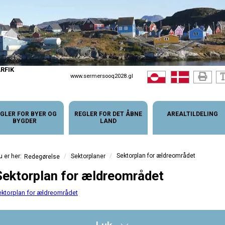
RFIK
www.sermersooq2028.gl
GLER FOR BYER OG
REGLER FOR DET ÅBNE
AREALTILDELING
BYGDER
LAND
/
Sektorplan for ældreområdet
/
Sektorplaner
Redegørelse
Sektorplan for ældreområdet
ektorplan for ældreområdet