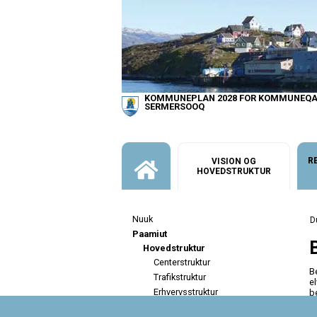
KOMMUNEPLAN 2028 FOR KOMMUNEQA
SERMERSOOQ
R
VISION OG
HOVEDSTRUKTUR
Nuuk
Paamiut
Hovedstruktur
Centerstruktur
B
Trafikstruktur
e
Erhvervsstruktur
b
Bevaringsværdige områder