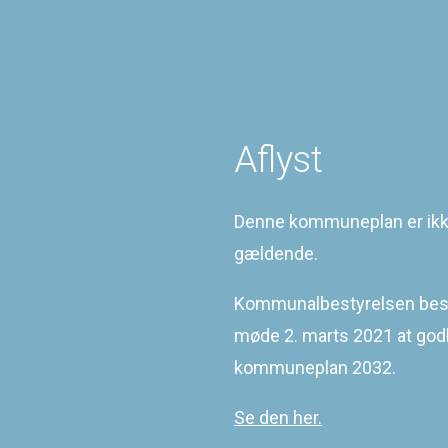
Grøn Struktur
Fokusområder
Arsuk
Ittoqqortoormiit
Tasiilaq
Bygderne
D
Det åbne land
Aflyst
p
Indsatsområder
H
9
Denne kommuneplan er ik
B
gældende.
Kommunalbestyrelsen besl
Sidst redigeret
16-03-2021
møde 2. marts 2021 at go
©
2026
KOMMUNEQARFIK SERMERSOOQ
kommuneplan 2032.
Se den her.