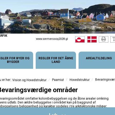
RFIK
www.sermersooq2028.gl
EGLER FOR BYER OG
REGLER FOR DET ÅBNE
AREALTILDELING
BYGDER
LAND
/
/
Bevaringsvær
/
Paamiut
Hovedstruktur
Vision og Hovedstruktur
Bevaringsværdige områder
evaringsområdet omfatter kolonibebyggelsen og de åbne arealer omkring
lvens udløb. Den ældre bebyggelse i området kan på baggrund af
ebyggelsens beliggenhed og karakter opdeles i tre arkitektoniske miljøer:
Havneområdet med pakhuse og produktionsbygninger i tilknytning til