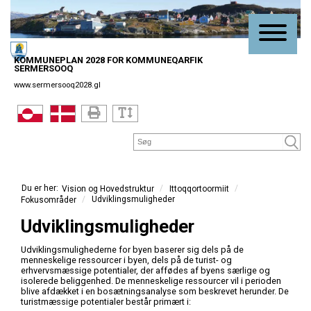
KOMMUNEPLAN 2028 FOR KOMMUNEQARFIK
SERMERSOOQ
www.sermersooq2028.gl
/
/
Ittoqqortoormiit
Vision og Hovedstruktur
/
Udviklingsmuligheder
Fokusområder
Udviklingsmuligheder
Udviklingsmulighederne for byen baserer sig dels på de
menneskelige ressourcer i byen, dels på de turist- og
erhvervsmæssige potentialer, der affødes af byens særlige og
isolerede beliggenhed. De menneskelige ressourcer vil i perioden
blive afdækket i en bosætningsanalyse som beskrevet herunder. De
turistmæssige potentialer består primært i: