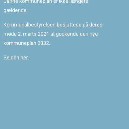
Denne kommuneplan er ikke længere
©
2026
KOMMUNEQARFIK SERMERSOOQ
gældende.
COWI PLAN
Kommunalbestyrelsen besluttede på deres
møde 2. marts 2021 at godkende den nye
kommuneplan 2032.
Se den her.