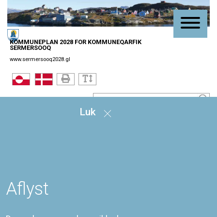
KOMMUNEPLAN 2028 FOR KOMMUNEQARFIK
SERMERSOOQ
www.sermersooq2028.gl
Luk
Kortsøgning
/
Regler for byer og bygder
Kortsøgning
Se kort her:
Kort
Aflyst
Sidst redigeret
22-07-2021