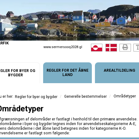
RFIK
www.sermersooq2028.gl
REGLER FOR DET ÅBNE
AREALTILDELING
GLER FOR BYER OG
LAND
BYGDER
/
Områdetyper
/
Generelle bestemmelser
Regler for byer og bygder
Områdetyper
fgrænsningen af delområder er fastlagt i henhold til den primære anvendelse.
elområderne i byer og bygder tegnes inden for anvendelseskategorierne A-E,
ens delområderne i det åbne land betegnes inden for kategorierne K-O.
nvendelserne er fastlagt som følgende: