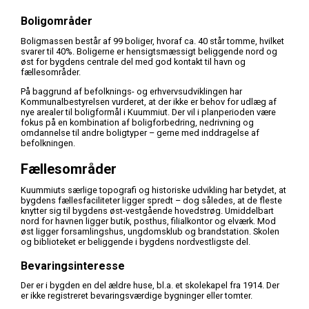
Boligområder
Boligmassen består af 99 boliger, hvoraf ca. 40 står tomme, hvilket
svarer til 40%. Boligerne er hensigtsmæssigt beliggende nord og
øst for bygdens centrale del med god kontakt til havn og
fællesområder.
På baggrund af befolknings- og erhvervsudviklingen har
Kommunalbestyrelsen vurderet, at der ikke er behov for udlæg af
nye arealer til boligformål i Kuummiut. Der vil i planperioden være
fokus på en kombination af boligforbedring, nedrivning og
omdannelse til andre boligtyper – gerne med inddragelse af
befolkningen.
Fællesområder
Kuummiuts særlige topografi og historiske udvikling har betydet, at
bygdens fællesfaciliteter ligger spredt – dog således, at de fleste
knytter sig til bygdens øst-vestgående hovedstrøg. Umiddelbart
nord for havnen ligger butik, posthus, filialkontor og elværk. Mod
øst ligger forsamlingshus, ungdomsklub og brandstation. Skolen
og biblioteket er beliggende i bygdens nordvestligste del.
Bevaringsinteresse
Der er i bygden en del ældre huse, bl.a. et skolekapel fra 1914. Der
er ikke registreret bevaringsværdige bygninger eller tomter.