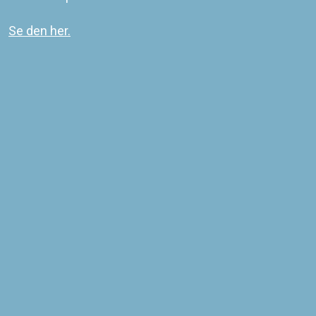
Havneanlægget i Kuummiut omfatter både bygdehavnen og havnen
ved produktionsanlægget.
Se den her.
Kuummiut hovedstruktur
Sidst redigeret
16-03-2021
©
2026
KOMMUNEQARFIK SERMERSOOQ
COWI PLAN