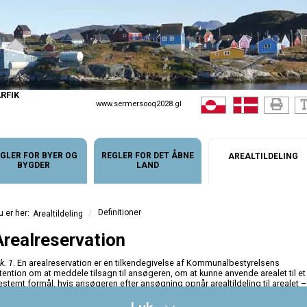
RFIK
www.sermersooq2028.gl
GLER FOR BYER OG
REGLER FOR DET ÅBNE
AREALTILDELING
BYGDER
LAND
Definitioner
/
Arealtildeling
Arealreservation
k. 1
. En arealreservation er en tilkendegivelse af Kommunalbestyrelsens
ntention om at meddele tilsagn til ansøgeren, om at kunne anvende arealet til et
estemt formål, hvis ansøgeren efter ansøgning opnår arealtildeling til arealet –
vs. at de stillede betingelser kan opfyldes.