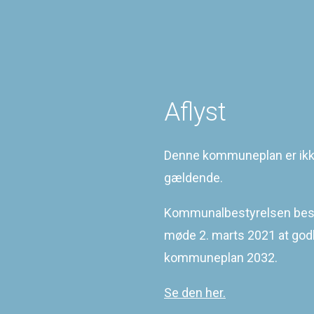
St
Misligholdelse
e
Andre myndigheder
h
Særlige bestemmelser
St
Dispensation
m
Klager
r
ar
Meddelte arealtildelinger
r
Aflyst
St
t
pr
b
f
Denne kommuneplan er ik
St
gældende.
e
fo
n
Kommunalbestyrelsen besl
St
f
møde 2. marts 2021 at go
på
I
kommuneplan 2032.
Se den her.