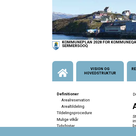
KOMMUNEPLAN 2028 FOR KOMMUNEQA
SERMERSOOQ
VISION OG
RE
HOVEDSTRUKTUR
Definitioner
Arealreservation
Arealtildeling
Tildelingsprocedure
St
Mulige vilkår
i
b
Tidsfrister
d
Overdragelse