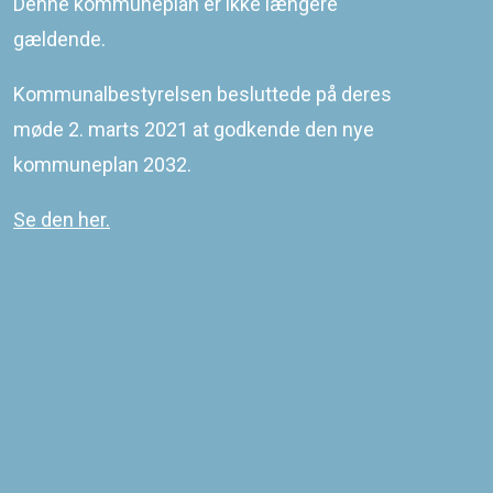
Denne kommuneplan er ikke længere
gældende.
Kommunalbestyrelsen besluttede på deres
møde 2. marts 2021 at godkende den nye
kommuneplan 2032.
Se den her.
Ittoqqortoormiit hovedstruktur
Sidst redigeret
16-03-2021
©
2026
KOMMUNEQARFIK SERMERSOOQ
COWI PLAN