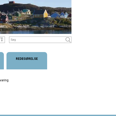
REDEGØRELSE
varing