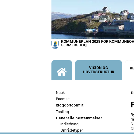
KOMMUNEPLAN 2028 FOR KOMMUNEQA
SERMERSOOQ
VISION OG
RE
HOVEDSTRUKTUR
Nuuk
Paamiut
Ittoqqortoormiit
Tasiilaq
B
Generelle bestemmelser
m
N
Indledning
G
Områdetyper