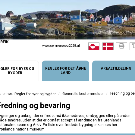
RFIK
www.sermersooq2028.gl
REGLER FOR DET ÅBNE
AREALTILDELING
GLER FOR BYER OG
LAND
BYGDER
/
Fredning og be
/
Generelle bestemmelser
Regler for byer og bygder
Fredning og bevaring
ygninger og anlæg, der er fredet må ikke nedrives, ombygges eller på anden
åde ændres, uden at der er opnået accept af ændringen fra Grønlands
ationalmuseum og Arkiv. En liste over fredede bygninger kan ses her:
rønlands nationalmuseum